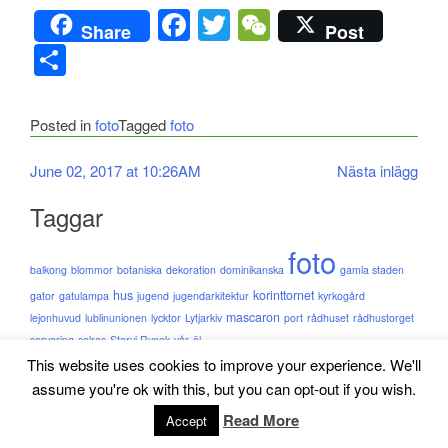
Facebook
Twitter
WeChat
Share
Post
Dela
Posted in
foto
Tagged
foto
Inläggsnavigering
June 02, 2017 at 10:26AM
Nästa inlägg
Taggar
foto
balkong
blommor
botaniska
dekoration
dominikanska
gamla staden
hus
korinttornet
gator
gatulampa
jugend
jugendarkitektur
kyrkogård
mascaron
lejonhuvud
lublinunionen
lycktor
Lytjarkiv
port
rådhuset
rådhustorget
servering
solros
Staryi Rynok
vår
öl
This website uses cookies to improve your experience. We'll
assume you're ok with this, but you can opt-out if you wish.
©LvivResor. Design av
webbdialog.
Read More
Accept