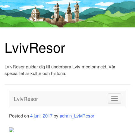
LvivResor
Skip
to
content
LvivResor guidar dig till underbara Lviv med omnejd. Vår
specialitet är kultur och historia.
LvivResor
Toggle
navigation
Posted on
4 juni, 2017
by
admin_LvivResor