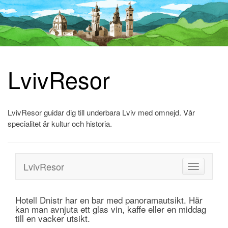
LvivResor
Skip
to
content
LvivResor guidar dig till underbara Lviv med omnejd. Vår
specialitet är kultur och historia.
LvivResor
Toggle
navigation
Hotell Dnistr har en bar med panoramautsikt. Här
kan man avnjuta ett glas vin, kaffe eller en middag
till en vacker utsikt.