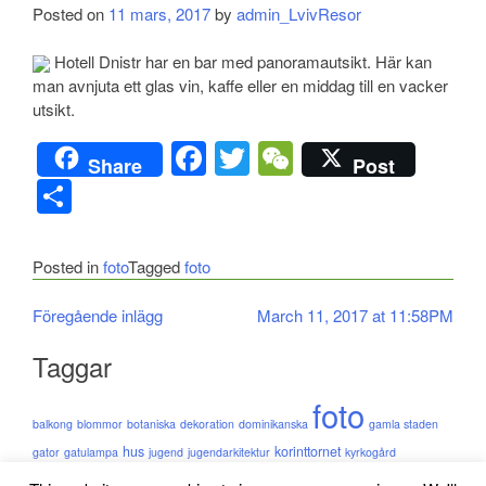
Posted on
11 mars, 2017
by
admin_LvivResor
Hotell Dnistr har en bar med panoramautsikt. Här kan
man avnjuta ett glas vin, kaffe eller en middag till en vacker
utsikt.
Facebook
Twitter
WeChat
Share
Post
Dela
Posted in
foto
Tagged
foto
Inläggsnavigering
Föregående inlägg
March 11, 2017 at 11:58PM
Taggar
foto
balkong
blommor
botaniska
dekoration
dominikanska
gamla staden
hus
korinttornet
gator
gatulampa
jugend
jugendarkitektur
kyrkogård
mascaron
lejonhuvud
lublinunionen
lycktor
Lytjarkiv
port
rådhuset
rådhustorget