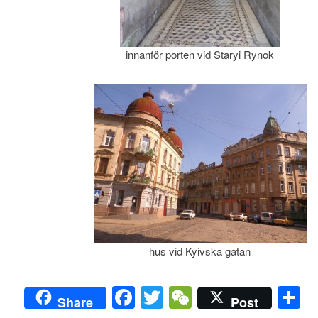
innanför porten vid Staryi Rynok
hus vid Kyivska gatan
Facebook
Twitter
WeChat
D
Share
Post