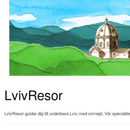
LvivResor
Skip
to
content
LvivResor guidar dig till underbara Lviv med omnejd. Vår specialitet 