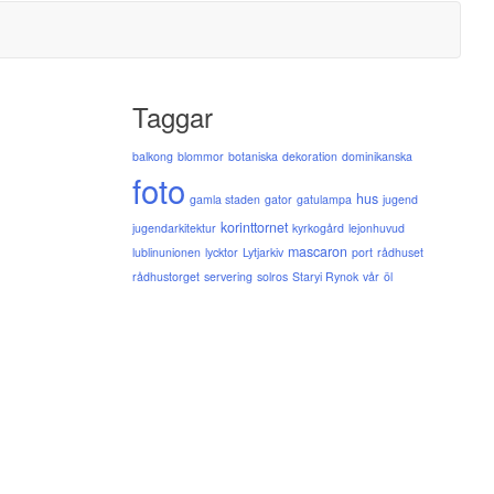
Taggar
balkong
blommor
botaniska
dekoration
dominikanska
foto
hus
gamla staden
gator
gatulampa
jugend
korinttornet
jugendarkitektur
kyrkogård
lejonhuvud
mascaron
lublinunionen
lycktor
Lytjarkiv
port
rådhuset
rådhustorget
servering
solros
Staryi Rynok
vår
öl