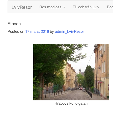
LvivResor
Res med oss
Till och från Lviv
Bo
Staden
Posted on
17 mars, 2016
by
admin_LvivResor
Hrabovs’koho gatan